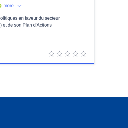
more
politiques en faveur du secteur
 et de son Plan d'Actions
1 star
2 stars
3 stars
4 stars
5 stars