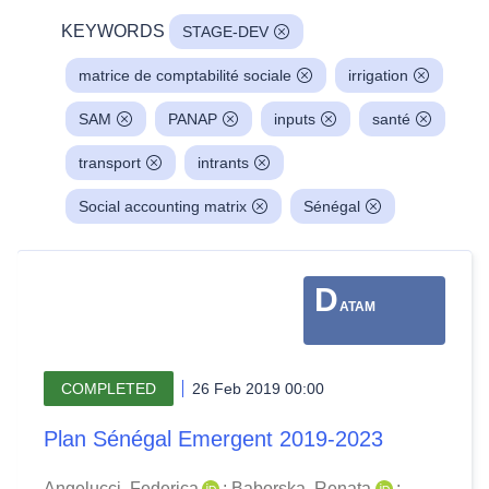
KEYWORDS
STAGE-DEV
matrice de comptabilité sociale
irrigation
SAM
PANAP
inputs
santé
transport
intrants
Social accounting matrix
Sénégal
D
ATAM
COMPLETED
26 Feb 2019 00:00
Plan Sénégal Emergent 2019-2023
Angelucci, Federica
;
Baborska, Renata
;